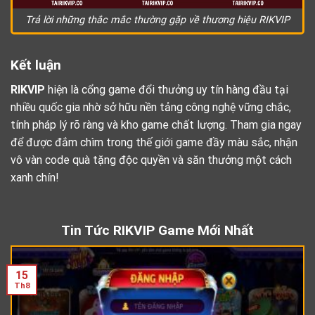
Trả lời những thắc mắc thường gặp về thương hiệu RIKVIP
Kết luận
RIKVIP
hiện là cổng game đổi thưởng uy tín hàng đầu tại
nhiều quốc gia nhờ sở hữu nền tảng công nghệ vững chắc,
tính pháp lý rõ ràng và kho game chất lượng. Tham gia ngay
để được đắm chìm trong thế giới game đầy màu sắc, nhận
vô vàn code quà tặng độc quyền và săn thưởng một cách
xanh chín!
Tin Tức RIKVIP Game Mới Nhất
15
Th8