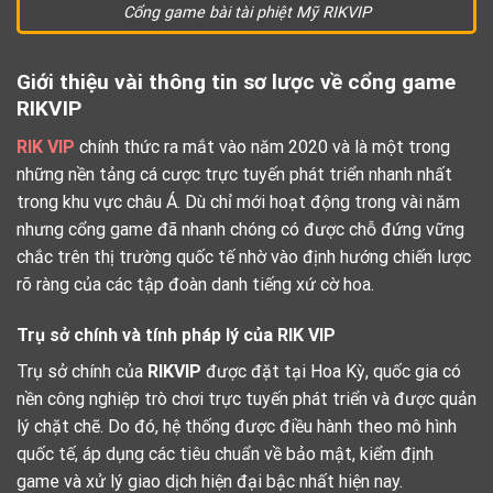
Cổng game bài tài phiệt Mỹ RIKVIP
Giới thiệu vài thông tin sơ lược về cổng game
RIKVIP
RIK VIP
chính thức ra mắt vào năm 2020 và là một trong
những nền tảng cá cược trực tuyến phát triển nhanh nhất
trong khu vực châu Á. Dù chỉ mới hoạt động trong vài năm
nhưng cổng game đã nhanh chóng có được chỗ đứng vững
chắc trên thị trường quốc tế nhờ vào định hướng chiến lược
rõ ràng của các tập đoàn danh tiếng xứ cờ hoa.
Trụ sở chính và tính pháp lý của RIK VIP
Trụ sở chính của
RIKVIP
được đặt tại Hoa Kỳ, quốc gia có
nền công nghiệp trò chơi trực tuyến phát triển và được quản
lý chặt chẽ. Do đó, hệ thống được điều hành theo mô hình
quốc tế, áp dụng các tiêu chuẩn về bảo mật, kiểm định
game và xử lý giao dịch hiện đại bậc nhất hiện nay.