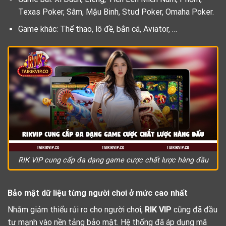
Texas Poker, Sâm, Mậu Binh, Stud Poker, Omaha Poker.
Game khác: Thể thao, lô đề, bắn cá, Aviator, …
RIK VIP cung cấp đa dạng game cược chất lược hàng đầu
Bảo mật dữ liệu từng người chơi ở mức cao nhất
Nhằm giảm thiểu rủi ro cho người chơi,
RIK VIP
cũng đã đầu
tư mạnh vào nền tảng bảo mật. Hệ thống đã áp dụng mã