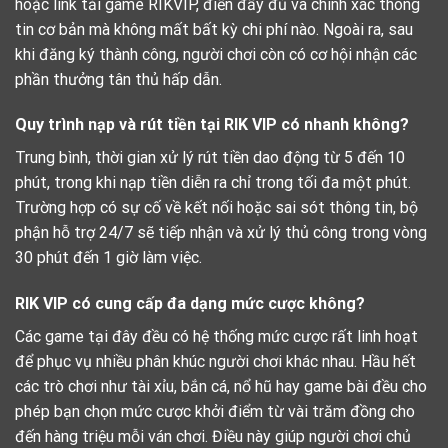
hoặc link tải game RIKVIP, điền đầy đủ và chính xác thông
tin cơ bản mà không mất bất kỳ chi phí nào. Ngoài ra, sau
khi đăng ký thành công, người chơi còn có cơ hội nhận các
phần thưởng tân thủ hấp dẫn.
Quy trình nạp và rút tiền tại RIK VIP có nhanh không?
Trung bình, thời gian xử lý rút tiền dao động từ 5 đến 10
phút, trong khi nạp tiền diễn ra chỉ trong tối đa một phút.
Trường hợp có sự cố về kết nối hoặc sai sót thông tin, bộ
phận hỗ trợ 24/7 sẽ tiếp nhận và xử lý thủ công trong vòng
30 phút đến 1 giờ làm việc.
RIK VIP có cung cấp đa dạng mức cược không?
Các game tại đây đều có hệ thống mức cược rất linh hoạt
để phục vụ nhiều phân khúc người chơi khác nhau. Hầu hết
các trò chơi như tài xỉu, bắn cá, nổ hũ hay game bài đều cho
phép bạn chọn mức cược khởi điểm từ vài trăm đồng cho
đến hàng triệu mỗi ván chơi. Điều này giúp người chơi chủ