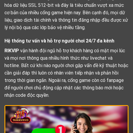
hóa dữ liệu SSL 512-bit và đây là tiêu chuẩn vượt xa mức
cơ bản của nhiều cổng game hiện nay. Bên cạnh đó, mọi dữ
liệu, giao dịch tài chính và thông tin đăng nhập đều được xử
lý nội bộ qua các lớp bảo vệ nhiều tầng.
Hệ thống tư vấn và hỗ trợ người chơi 24/7 đa kênh
RIKVIP
vận hành đội ngũ hỗ trợ khách hàng có mặt mọi lúc
và mọi nơi thông qua nhiều hình thức như livechat và
hotline. Bất cứ khi nào người chơi gặp vấn đề kỹ thuật hoặc
cần giải đáp thì luôn có nhân viên tiếp nhận và phản hồi
trong thời gian ngắn. Ngoài ra, cổng game còn có fanpage
để người chơi chủ động cập nhật các thông báo mới hoặc
nhận code độc quyền.