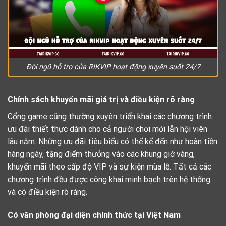
Đội ngũ hỗ trợ của RIKVIP hoạt động xuyên suốt 24/7
Chính sách khuyến mãi giá trị và điều kiện rõ ràng
Cổng game cũng thường xuyên triển khai các chương trình
ưu đãi thiết thực dành cho cả người chơi mới lẫn hội viên
lâu năm. Những ưu đãi tiêu biểu có thể kể đến như hoàn tiền
hàng ngày, tặng điểm thưởng vào các khung giờ vàng,
khuyến mãi theo cấp độ VIP và sự kiện mùa lễ. Tất cả các
chương trình đều được công khai minh bạch trên hệ thống
và có điều kiện rõ ràng.
Có văn phòng đại diện chính thức tại Việt Nam