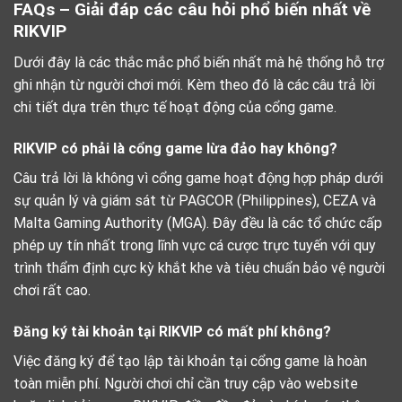
FAQs – Giải đáp các câu hỏi phổ biến nhất về
RIKVIP
Dưới đây là các thắc mắc phổ biến nhất mà hệ thống hỗ trợ
ghi nhận từ người chơi mới. Kèm theo đó là các câu trả lời
chi tiết dựa trên thực tế hoạt động của cổng game.
RIKVIP có phải là cổng game lừa đảo hay không?
Câu trả lời là không vì cổng game hoạt động hợp pháp dưới
sự quản lý và giám sát từ PAGCOR (Philippines), CEZA và
Malta Gaming Authority (MGA). Đây đều là các tổ chức cấp
phép uy tín nhất trong lĩnh vực cá cược trực tuyến với quy
trình thẩm định cực kỳ khắt khe và tiêu chuẩn bảo vệ người
chơi rất cao.
Đăng ký tài khoản tại RIKVIP có mất phí không?
Việc đăng ký để tạo lập tài khoản tại cổng game là hoàn
toàn miễn phí. Người chơi chỉ cần truy cập vào website