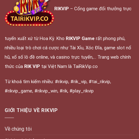
RIKVIP
– Cổng game đổi thưởng trực
tuyến xuất xứ từ Hoa Kỳ. Kho
RIKVIP Game
rất phong phú,
nhiều loại trò chơi cá cược như Tài Xỉu, Xóc Đĩa, game slot nổ
hũ, xổ số lô đề online, và casino trực tuyến,… Trang web chính
thức của
RIK VIP
tại Việt Nam là TaiRikVip.co
Từ khoá tìm kiếm nhiều: #rikvip, #rik_vip, #tai_rikvip,
#rikvip_game, #rikvip_win, #rik, #play_rikvip
GIỚI THIỆU VỀ RIKVIP
Về chúng tôi