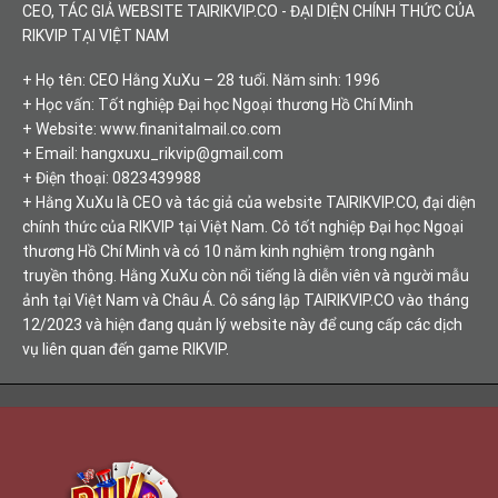
CEO, TÁC GIẢ WEBSITE TAIRIKVIP.CO - ĐẠI DIỆN CHÍNH THỨC CỦA
RIKVIP TẠI VIỆT NAM
+ Họ tên: CEO Hằng XuXu – 28 tuổi. Năm sinh: 1996
+ Học vấn: Tốt nghiệp Đại học Ngoại thương Hồ Chí Minh
+ Website: www.finanitalmail.co.com
+ Email:
hangxuxu_rikvip@gmail.com
+ Điện thoại: 0823439988
+ Hằng XuXu là CEO và tác giả của website TAIRIKVIP.CO, đại diện
chính thức của RIKVIP tại Việt Nam. Cô tốt nghiệp Đại học Ngoại
thương Hồ Chí Minh và có 10 năm kinh nghiệm trong ngành
truyền thông. Hằng XuXu còn nổi tiếng là diễn viên và người mẫu
ảnh tại Việt Nam và Châu Á. Cô sáng lập TAIRIKVIP.CO vào tháng
12/2023 và hiện đang quản lý website này để cung cấp các dịch
vụ liên quan đến game RIKVIP.