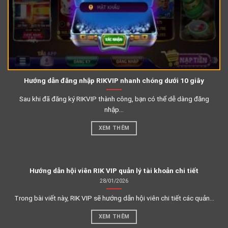
Hướng dẫn đăng nhập RIKVIP nhanh chóng dưới 10 giây
Sau khi đã đăng ký RIKVIP thành công, bạn có thể dễ dàng đăng
nhập...
XEM THÊM
Hướng dẫn hội viên RIK VIP quản lý tài khoản chi tiết
28/01/2026
Trong bài viết này, RIK VIP sẽ hướng dẫn hội viên chi tiết các quản...
XEM THÊM