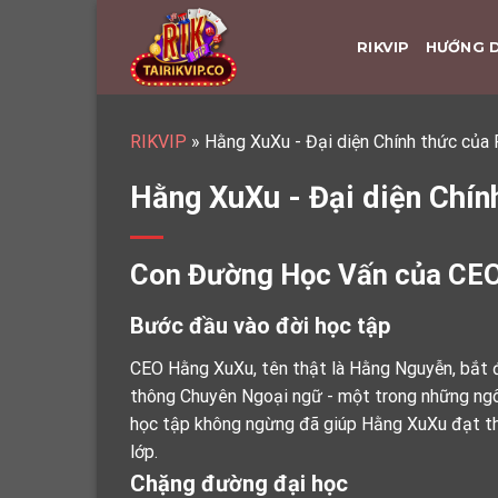
Skip
to
RIKVIP
HƯỚNG 
content
RIKVIP
»
Hằng XuXu - Đại diện Chính thức của
Hằng XuXu - Đại diện Chín
Con Đường Học Vấn của CE
Bước đầu vào đời học tập
CEO Hằng XuXu, tên thật là Hằng Nguyễn, bắt đ
thông Chuyên Ngoại ngữ - một trong những ngôi
học tập không ngừng đã giúp Hằng XuXu đạt thàn
lớp.
Chặng đường đại học