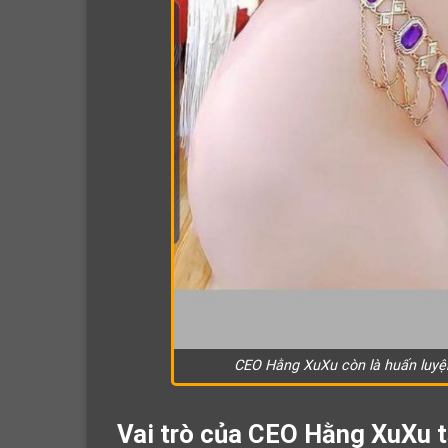
CEO Hằng XuXu còn là huấn luyện
Vai trò của CEO Hằng XuXu t