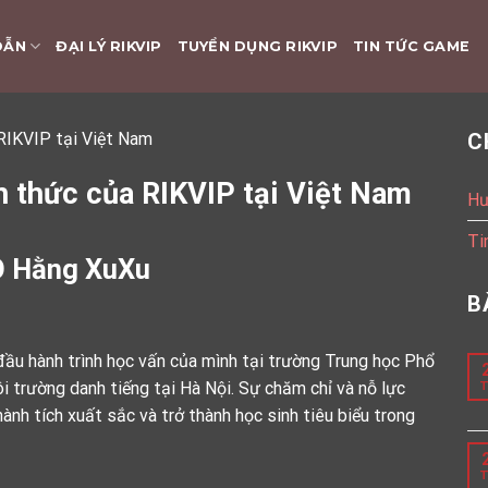
DẪN
ĐẠI LÝ RIKVIP
TUYỂN DỤNG RIKVIP
TIN TỨC GAME
 RIKVIP tại Việt Nam
C
h thức của RIKVIP tại Việt Nam
Hư
Ti
O Hằng XuXu
B
ầu hành trình học vấn của mình tại trường Trung học Phổ
 trường danh tiếng tại Hà Nội. Sự chăm chỉ và nỗ lực
T
h tích xuất sắc và trở thành học sinh tiêu biểu trong
T