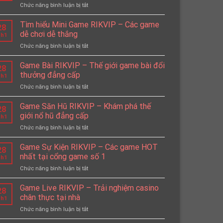
Chức năng bình luận bị tắt
ở
RIKVIP
Hướng
–
dẫn
Tìm hiểu Mini Game RIKVIP – Các game
Game
28
chi
nổ
dễ chơi dễ thắng
h1
tiết
hũ
Chức năng bình luận bị tắt
ở
chơi
đậm
Tìm
Candy
chất
hiểu
Game Bài RIKVIP – Thế giới game bài đổi
Fruit
Halloween
28
Mini
Samurai
thưởng đẳng cấp
h1
Game
RIKVIP
Chức năng bình luận bị tắt
ở
RIKVIP
Game
–
Bài
Game Săn Hũ RIKVIP – Khám phá thế
Các
28
RIKVIP
game
giới nổ hũ đẳng cấp
h1
–
dễ
Chức năng bình luận bị tắt
ở
Thế
chơi
Game
giới
dễ
Săn
Game Sự Kiện RIKVIP – Các game HOT
game
thắng
28
Hũ
bài
nhất tại cổng game số 1
h1
RIKVIP
đổi
Chức năng bình luận bị tắt
ở
–
thưởng
Game
Khám
đẳng
Sự
Game Live RIKVIP – Trải nghiệm casino
phá
cấp
28
Kiện
thế
chân thực tại nhà
h1
RIKVIP
giới
Chức năng bình luận bị tắt
ở
–
nổ
Game
Các
hũ