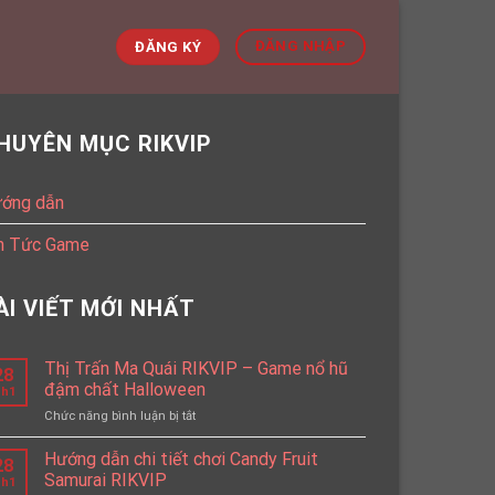
ĐĂNG NHẬP
ĐĂNG KÝ
HUYÊN MỤC RIKVIP
ớng dẫn
n Tức Game
ÀI VIẾT MỚI NHẤT
Thị Trấn Ma Quái RIKVIP – Game nổ hũ
28
đậm chất Halloween
h1
Chức năng bình luận bị tắt
ở
Thị
Trấn
Hướng dẫn chi tiết chơi Candy Fruit
28
Ma
Samurai RIKVIP
h1
Quái