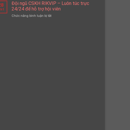
Live
Đội ngũ CSKH RIKVIP – Luôn túc trực
game
đẳng
28
RIKVIP
HOT
24/24 để hỗ trợ hội viên
cấp
h1
–
nhất
Chức năng bình luận bị tắt
ở
Trải
tại
Đội
nghiệm
cổng
ngũ
casino
game
CSKH
chân
số
RIKVIP
thực
1
–
tại
Luôn
nhà
túc
trực
24/24
để
hỗ
trợ
hội
viên