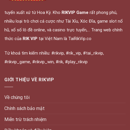
tuyến xuất xứ từ Hoa Kỳ. Kho
RIKVIP Game
rất phong phú,
nhiều loại trò chơi cá cược như Tài Xỉu, Xóc Đĩa, game slot nổ
hũ, xổ số lô đề online, và casino trực tuyến,… Trang web chính
thức của
RIK VIP
tại Việt Nam là TaiRikVip.co
Từ khoá tìm kiếm nhiều: #rikvip, #rik_vip, #tai_rikvip,
#rikvip_game, #rikvip_win, #rik, #play_rikvip
GIỚI THIỆU VỀ RIKVIP
Về chúng tôi
Chính sách bảo mật
Miễn trừ trách nhiệm