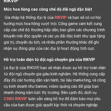
RIKVIP
Mức hoa hồng cao cùng chế độ đãi ngộ đặc biệt
Gia nhập hệ thống đại lý của
RIKVIP
và bạn sẽ có cơ hội
hưởng mức hoa hồng vượt trội. Cổng game cam kết cung
cấp các chế độ thưởng hấp dẫn, bao gồm các chương trình
khuyến mãi độc quyền và các ưu đãi đặc biệt như quà tặng
giá trị, chuyến du lịch, và nhiều phần thưởng khác để ghi
nhận sự đóng góp của các đại lý hoạt động tích cực.
Hỗ trợ toàn diện từ đội ngũ chuyên gia của RIKVIP
Là đại lý của RIKVIP, bạn sẽ nhận được sự hỗ trợ toàn diện
từ đội ngũ chuyên gia giàu kinh nghiệm. Hệ thống cung cấp
đầy đủ các hướng dẫn vận hành, tài liệu marketing, và công
cụ kinh doanh như banner, video quảng cáo để giúp bạn
nhanh chóng nắm bắt thị trường. Bên cạnh đó, dịch vụ
CSKH RIKVIP
luôn sẵn sàng hỗ trợ để đảm bảo mọi yêu
cầu của bạn được giải quyết kịp thời và chuyên nghiệp.