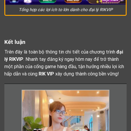
Tổng hợp các lợi ích to lớn dành cho đại lý RIKVIP
Kết luận
Trên đây là toàn bộ thông tin chi tiết của chương trình
đại
lý RIKVIP
. Nhanh tay đăng ký ngay hôm nay để trở thành
một phần của cổng game hàng đầu, tận hưởng nhiều lợi ích
hấp dẫn và cùng
RIK VIP
xây dựng thành công bền vững!