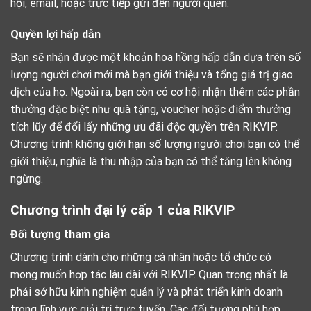
hội, email, hoặc trực tiếp gửi đến người quen.
Quyền lợi hấp dẫn
Bạn sẽ nhận được một khoản hoa hồng hấp dẫn dựa trên số
lượng người chơi mới mà bạn giới thiệu và tổng giá trị giao
dịch của họ. Ngoài ra, bạn còn có cơ hội nhận thêm các phần
thưởng đặc biệt như quà tặng, voucher hoặc điểm thưởng
tích lũy để đổi lấy những ưu đãi độc quyền trên RIKVIP.
Chương trình không giới hạn số lượng người chơi bạn có thể
giới thiệu, nghĩa là thu nhập của bạn có thể tăng lên không
ngừng.
Chương trình đại lý cấp 1 của RIKVIP
Đối tượng tham gia
Chương trình dành cho những cá nhân hoặc tổ chức có
mong muốn hợp tác lâu dài với RIKVIP. Quan trọng nhất là
phải sở hữu kinh nghiệm quản lý và phát triển kinh doanh
trong lĩnh vực giải trí trực tuyến. Các đối tượng phù hợp