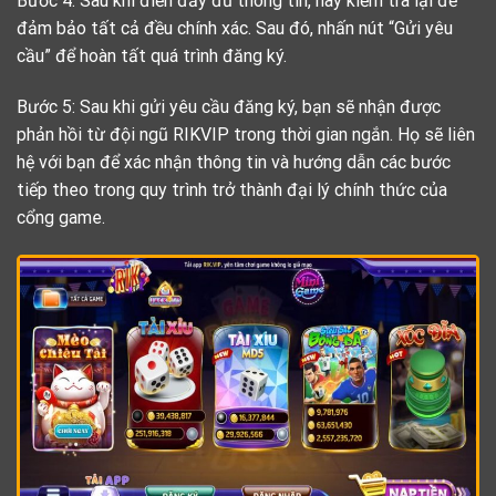
Bước 4: Sau khi điền đầy đủ thông tin, hãy kiểm tra lại để
đảm bảo tất cả đều chính xác. Sau đó, nhấn nút “Gửi yêu
cầu” để hoàn tất quá trình đăng ký.
Bước 5: Sau khi gửi yêu cầu đăng ký, bạn sẽ nhận được
phản hồi từ đội ngũ RIKVIP trong thời gian ngắn. Họ sẽ liên
hệ với bạn để xác nhận thông tin và hướng dẫn các bước
tiếp theo trong quy trình trở thành đại lý chính thức của
cổng game.