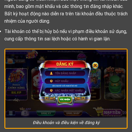
mình, bao gồm mật khẩu và các thông tin đăng nhập khác.
Bất kỳ hoạt động nào diễn ra trên tài khoản đều thuộc trách
nhiệm của người dùng.
Tài khoản có thể bị hủy bỏ nếu vi phạm điều khoản sử dụng,
cung cấp thông tin sai lệch hoặc có hành vi gian lận.
Điều khoản và điều kiện về đăng ký