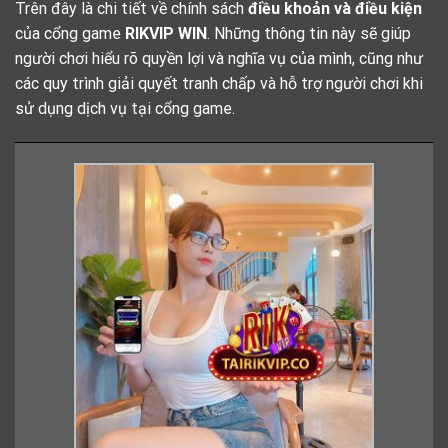
Trên đây là chi tiết về chính sách
điều khoản và điều kiện
của cổng game
RIKVIP WIN
. Những thông tin này sẽ giúp
người chơi hiểu rõ quyền lợi và nghĩa vụ của mình, cũng như
các quy trình giải quyết tranh chấp và hỗ trợ người chơi khi
sử dụng dịch vụ tại cổng game.