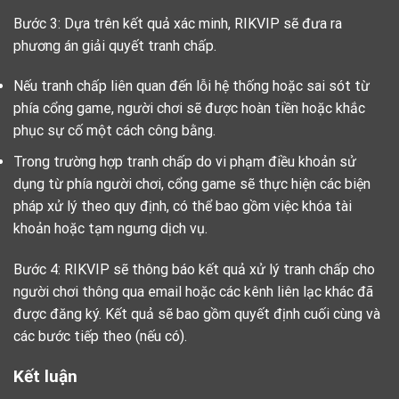
Bước 3: Dựa trên kết quả xác minh, RIKVIP sẽ đưa ra
phương án giải quyết tranh chấp.
Nếu tranh chấp liên quan đến lỗi hệ thống hoặc sai sót từ
phía cổng game, người chơi sẽ được hoàn tiền hoặc khắc
phục sự cố một cách công bằng.
Trong trường hợp tranh chấp do vi phạm điều khoản sử
dụng từ phía người chơi, cổng game sẽ thực hiện các biện
pháp xử lý theo quy định, có thể bao gồm việc khóa tài
khoản hoặc tạm ngưng dịch vụ.
Bước 4: RIKVIP sẽ thông báo kết quả xử lý tranh chấp cho
người chơi thông qua email hoặc các kênh liên lạc khác đã
được đăng ký. Kết quả sẽ bao gồm quyết định cuối cùng và
các bước tiếp theo (nếu có).
Kết luận