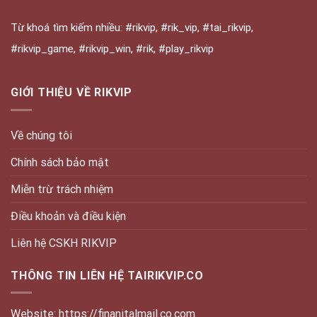
Từ khoá tìm kiếm nhiều: #rikvip, #rik_vip, #tai_rikvip,
#rikvip_game, #rikvip_win, #rik, #play_rikvip
GIỚI THIỆU VỀ RIKVIP
Về chúng tôi
Chính sách bảo mật
Miễn trừ trách nhiệm
Điều khoản và điều kiện
Liên hệ CSKH RIKVIP
THÔNG TIN LIÊN HỆ TAIRIKVIP.CO
Website: https://finanitalmail.co.com