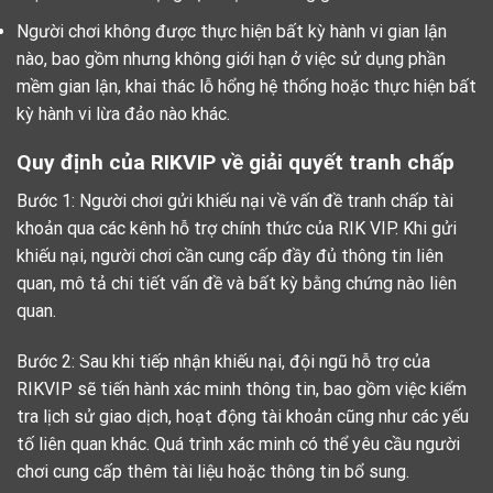
Người chơi không được thực hiện bất kỳ hành vi gian lận
nào, bao gồm nhưng không giới hạn ở việc sử dụng phần
mềm gian lận, khai thác lỗ hổng hệ thống hoặc thực hiện bất
kỳ hành vi lừa đảo nào khác.
Quy định của RIKVIP về giải quyết tranh chấp
Bước 1: Người chơi gửi khiếu nại về vấn đề tranh chấp tài
khoản qua các kênh hỗ trợ chính thức của RIK VIP. Khi gửi
khiếu nại, người chơi cần cung cấp đầy đủ thông tin liên
quan, mô tả chi tiết vấn đề và bất kỳ bằng chứng nào liên
quan.
Bước 2: Sau khi tiếp nhận khiếu nại, đội ngũ hỗ trợ của
RIKVIP sẽ tiến hành xác minh thông tin, bao gồm việc kiểm
tra lịch sử giao dịch, hoạt động tài khoản cũng như các yếu
tố liên quan khác. Quá trình xác minh có thể yêu cầu người
chơi cung cấp thêm tài liệu hoặc thông tin bổ sung.