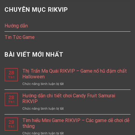
CHUYÊN MỤC RIKVIP
Hướng dẫn
Tin Tức Game
BÀI VIẾT MỚI NHẤT
Thị Trấn Ma Quái RIKVIP – Game nổ hũ đậm chất
28
Halloween
Th1
Chức năng bình luận bị tắt
ở
Thị
Trấn
Hướng dẫn chi tiết chơi Candy Fruit Samurai
28
Ma
RIKVIP
Th1
Quái
Chức năng bình luận bị tắt
ở
RIKVIP
Hướng
–
dẫn
Tìm hiểu Mini Game RIKVIP – Các game dễ chơi dễ
Game
28
chi
nổ
thắng
Th1
tiết
hũ
Chức năng bình luận bị tắt
ở
chơi