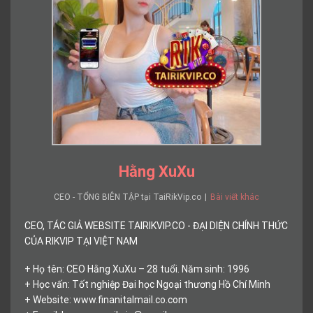
Hằng XuXu
CEO - TỔNG BIÊN TẬP
tại
TaiRikVip.co
|
Bài viết khác
CEO, TÁC GIẢ WEBSITE TAIRIKVIP.CO - ĐẠI DIỆN CHÍNH THỨC
CỦA RIKVIP TẠI VIỆT NAM
+ Họ tên: CEO Hằng XuXu – 28 tuổi. Năm sinh: 1996
+ Học vấn: Tốt nghiệp Đại học Ngoại thương Hồ Chí Minh
+ Website: www.finanitalmail.co.com