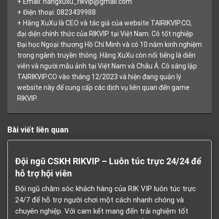
+ Email:
hangxuxu_rikvip@gmail.com
+ Điện thoại: 0823439988
+ Hằng XuXu là CEO và tác giả của website TAIRIKVIP.CO,
đại diện chính thức của RIKVIP tại Việt Nam. Cô tốt nghiệp
Đại học Ngoại thương Hồ Chí Minh và có 10 năm kinh nghiệm
trong ngành truyền thông. Hằng XuXu còn nổi tiếng là diễn
viên và người mẫu ảnh tại Việt Nam và Châu Á. Cô sáng lập
TAIRIKVIP.CO vào tháng 12/2023 và hiện đang quản lý
website này để cung cấp các dịch vụ liên quan đến game
RIKVIP.
Bài viết liên quan
Đội ngũ CSKH RIKVIP – Luôn túc trực 24/24 để
hỗ trợ hội viên
Đội ngũ chăm sóc khách hàng của RIK VIP luôn túc trực
24/7 để hỗ trợ người chơi một cách nhanh chóng và
chuyên nghiệp. Với cam kết mang đến trải nghiệm tốt