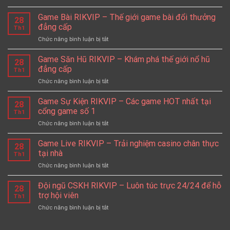
đậm
Tìm
Candy
chất
hiểu
Game Bài RIKVIP – Thế giới game bài đổi thưởng
Fruit
Halloween
28
Mini
Samurai
đẳng cấp
Th1
Game
RIKVIP
Chức năng bình luận bị tắt
ở
RIKVIP
Game
–
Bài
Game Săn Hũ RIKVIP – Khám phá thế giới nổ hũ
Các
28
RIKVIP
game
đẳng cấp
Th1
–
dễ
Chức năng bình luận bị tắt
ở
Thế
chơi
Game
giới
dễ
Săn
Game Sự Kiện RIKVIP – Các game HOT nhất tại
game
thắng
28
Hũ
bài
cổng game số 1
Th1
RIKVIP
đổi
Chức năng bình luận bị tắt
ở
–
thưởng
Game
Khám
đẳng
Sự
Game Live RIKVIP – Trải nghiệm casino chân thực
phá
cấp
28
Kiện
thế
tại nhà
Th1
RIKVIP
giới
Chức năng bình luận bị tắt
ở
–
nổ
Game
Các
hũ
Live
Đội ngũ CSKH RIKVIP – Luôn túc trực 24/24 để hỗ
game
đẳng
28
RIKVIP
HOT
trợ hội viên
cấp
Th1
–
nhất
Chức năng bình luận bị tắt
ở
Trải
tại
Đội
nghiệm
cổng
ngũ
casino
game