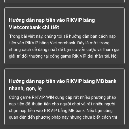
mình một cách an toàn hơn bằng cách…
Hướng dẫn nạp tiền vào RIKVIP bằng
Vietcombank chi tiết
Trong bài viết này, chúng tôi sẽ hướng dẫn bạn cách nạp
tiền vào RIKVIP bằng Vietcombank. Đây là một trong
những cách dễ dàng nhất để bạn có vốn cược và tham gia
giải trí đổi thưởng tại cổng game RIK VIP đại thần tài. Nội
dung bài viết1 Các hình thức nạp tiền…
Hướng dẫn nạp tiền vào RIKVIP bằng MB bank
nhanh, gọn, lẹ
Cổng game RIKVIP WIN cung cấp rất nhiều phương pháp
nạp tiền để thuận tiện cho người chơi và rất nhiều người
chọn nạp tiền vào RIKVIP bằng MB bank. Nếu bạn cũng
quan đến đến phương pháp này nhưng chưa biết cách thì
hãy đọc ngay bài viết này. Nội dung bài viết1 Các…