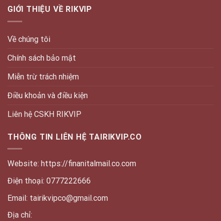
GIỚI THIỆU VỀ RIKVIP
Về chúng tôi
Chính sách bảo mật
Miễn trừ trách nhiệm
Điều khoản và điều kiện
Liên hệ CSKH RIKVIP
THÔNG TIN LIÊN HỆ TAIRIKVIP.CO
Website: https://finanitalmail.co.com
Điện thoại:
0777222666
Email:
tairikvipco@gmail.com
Địa chỉ: