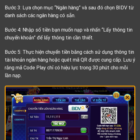
Bước 3: Lựa chọn mục “Ngân hàng” và sau đó chọn BIDV từ
danh sách các ngân hàng có sẵn.
Bước 4: Nhập số tiền bạn muốn nạp và nhấn “Lấy thông tin
chuyển khoản” để lấy thông tin cần thiết.
Bước 5: Thực hiện chuyển tiền bằng cách sử dụng thông tin
tài khoản ngân hàng hoặc quét mã QR được cung cấp. Lưu ý
rằng mã Code Play chỉ có hiệu lực trong 30 phút cho mỗi
lần nạp.