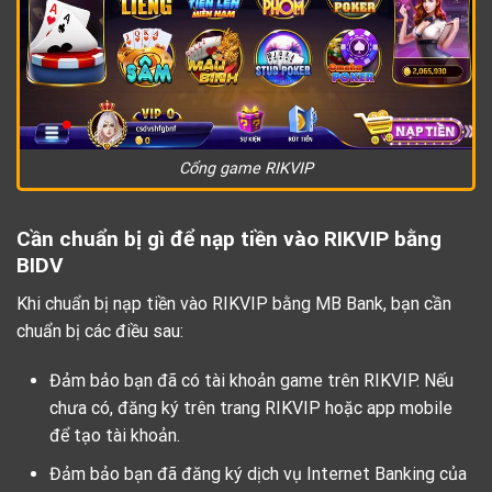
Cổng game RIKVIP
Cần chuẩn bị gì để nạp tiền vào RIKVIP bằng
BIDV
Khi chuẩn bị nạp tiền vào RIKVIP bằng MB Bank, bạn cần
chuẩn bị các điều sau:
Đảm bảo bạn đã có tài khoản game trên RIKVIP. Nếu
chưa có,
đăng ký
trên trang RIKVIP hoặc app mobile
để tạo tài khoản.
Đảm bảo bạn đã đăng ký dịch vụ Internet Banking của